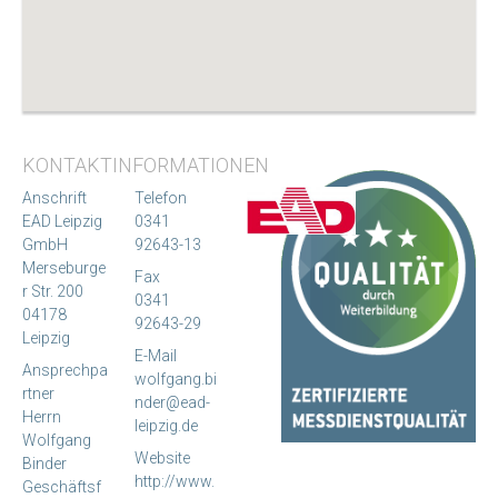
KONTAKTINFORMATIONEN
Anschrift
Telefon
EAD Leipzig
0341
GmbH
92643-13
Merseburge
Fax
r Str. 200
0341
04178
92643-29
Leipzig
E-Mail
Ansprechpa
wolfgang.bi
rtner
nder@ead-
Herrn
leipzig.de
Wolfgang
Website
Binder
http://www.
Geschäftsf