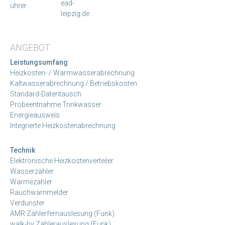
ead-
ührer
leipzig.de
ANGEBOT
Leistungsumfang
Heizkosten- / Warmwasserabrechnung
Kaltwasserabrechnung / Betriebskosten
Standard-Datentausch
Probeentnahme Trinkwasser
Energieausweis
Integrierte Heizkostenabrechnung
Technik
Elektronische Heizkostenverteiler
Wasserzähler
Wärmezähler
Rauchwarnmelder
Verdunster
AMR Zählerfernauslesung (Funk)
walk-by Zählerauslesung (Funk)