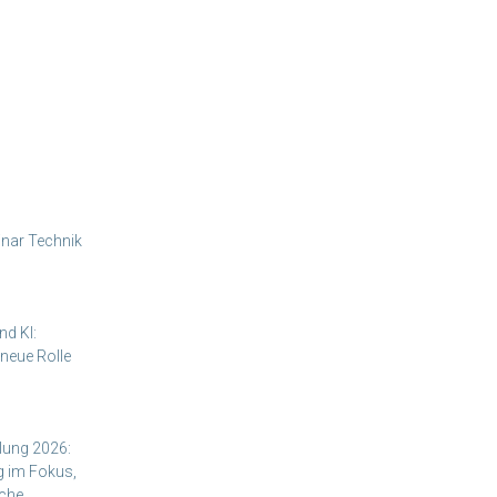
nar Technik
nd KI:
neue Rolle
ung 2026:
g im Fokus,
nche