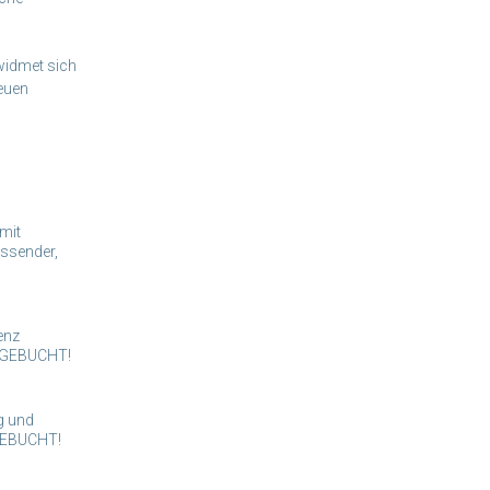
idmet sich
neuen
mit
assender,
enz
USGEBUCHT!
g und
GEBUCHT!