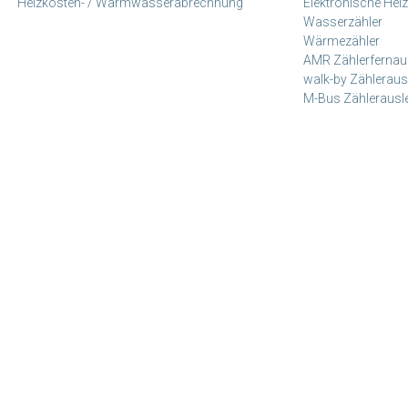
Heizkosten- / Warmwasserabrechnung
Elektronische Heiz
Wasserzähler
Wärmezähler
AMR Zählerfernau
walk-by Zähleraus
M-Bus Zählerausl