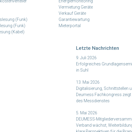
kostenverteiler
Energiemonitoring
Vermietung Geräte
Verkauf Geräte
slesung (Funk)
Garantiewartung
lesung (Funk)
Mieterportal
esung (Kabel)
Letzte Nachrichten
9. Juli 2026
Erfolgreiches Grundlagensemi
in Suhl
13. Mai 2026
Digitalisierung, Schnittstellen u
Deumess Fachkongress zeigt 
des Messdienstes
5. Mai 2026
DEUMESS-Mitgliederversamml
Verband wächst, Weiterbildun
klare Perspektiven für die Bra