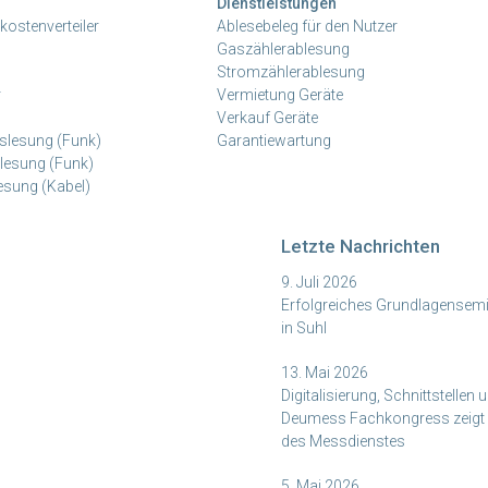
Dienstleistungen
kostenverteiler
Ablesebeleg für den Nutzer
Gaszählerablesung
Stromzählerablesung
r
Vermietung Geräte
Verkauf Geräte
slesung (Funk)
Garantiewartung
lesung (Funk)
esung (Kabel)
Letzte Nachrichten
9. Juli 2026
Erfolgreiches Grundlagensemi
in Suhl
13. Mai 2026
Digitalisierung, Schnittstellen u
Deumess Fachkongress zeigt 
des Messdienstes
5. Mai 2026