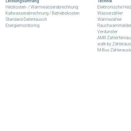
Leistungsumfang
Technik
Heizkosten- / Warmwasserabrechnung
Elektronische Heiz
Kaltwasserabrechnung / Betriebskosten
Wasserzähler
Standard-Datentausch
Wärmezähler
Energiemonitoring
Rauchwarnmelde
Verdunster
AMR Zählerfernau
walk-by Zähleraus
M-Bus Zählerausl