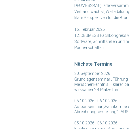
DEUMESS-Mitgliederversamml
Verband wächst, Weiterbildun
klare Perspektiven für die Bra
16. Februar 2026
12. DEUMESS Fachkongress w
Software, Schnittstellen und 
Partnerschaften
Nächste Termine
30. September 2026
Grundlagenseminar „Führung 
Menschenkenntnis – klarer, p
wirksamer"- 4 Plätze frei!
05.10.2026 - 06.10.2026
Aufbauseminar „Fachkompet
Abrechnungserstellung“ - A
05.10.2026 - 06.10.2026
Einstiegsseminar „Abrechnun