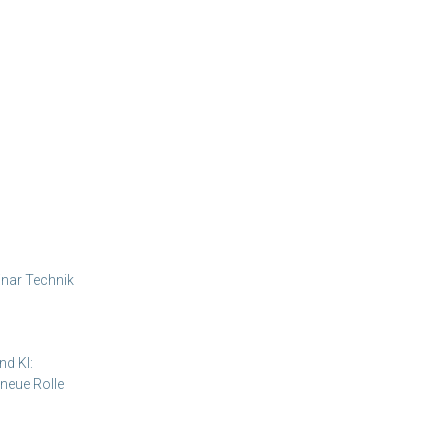
nar Technik
nd KI:
neue Rolle