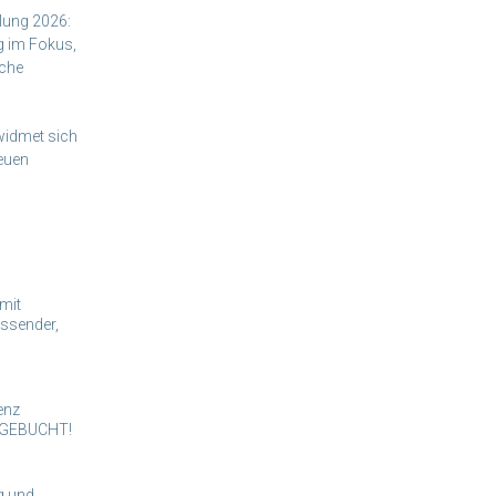
ung 2026:
g im Fokus,
nche
idmet sich
neuen
mit
assender,
enz
USGEBUCHT!
g und