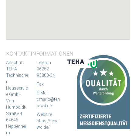
KONTAKTINFORMATIONEN
Anschrift
Telefon
TEHA
06252
Technische
93800-34
r
Fax
Hausservic
E-Mail
e GmbH
t.maric@teh
Von-
a-wd.de
Humboldt-
Straße 4
Website
64646
https://teha-
Heppenhei
wd.de/
m