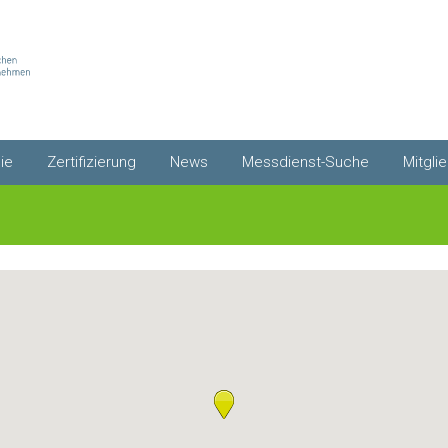
ie
Zertifizierung
News
Messdienst-Suche
Mitgli
Qualitätssiegel
Newsletter abonnieren
Umkreissuche
Mitgli
Premium-Zertifikat
Gesetze
Messdienste von A-Z
Co2-Kosten
Mitgli