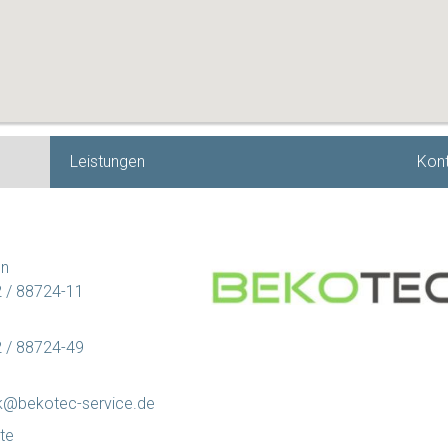
Leistungen
Kont
on
 / 88724-11
 / 88724-49
k@bekotec-service.de
te