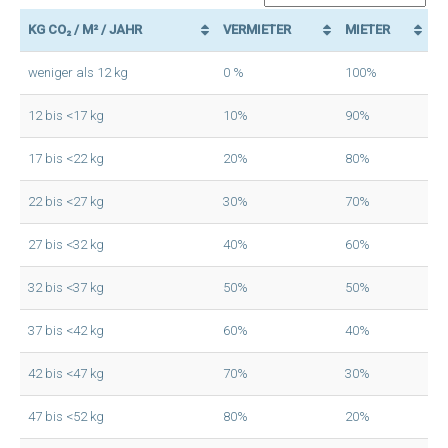
KG CO₂ / M² / JAHR
VERMIETER
MIETER
weniger als 12 kg
0 %
100%
12 bis <17 kg
10%
90%
17 bis <22 kg
20%
80%
22 bis <27 kg
30%
70%
27 bis <32 kg
40%
60%
32 bis <37 kg
50%
50%
37 bis <42 kg
60%
40%
42 bis <47 kg
70%
30%
47 bis <52 kg
80%
20%