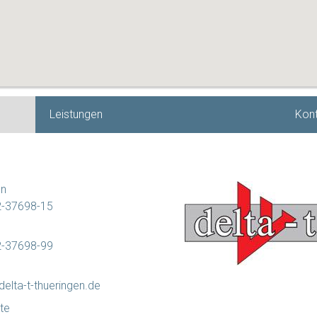
Leistungen
Kont
on
-37698-15
-37698-99
elta-t-thueringen.de
te