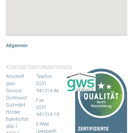
Allgemein
KONTAKTINFORMATIONEN
Anschrift
Telefon
gws-
0231
Service
941314-46
Dortmund-
Fax
Süd mbH
0231
Hörder
941314-14
Bahnhofstr
E-Mail
aße 1
i.peppenh