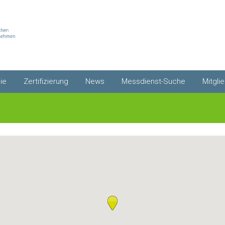
ie
Zertifizierung
News
Messdienst-Suche
Mitgli
Qualitätssiegel
Newsletter abonnieren
Umkreissuche
Mitgli
Premium-Zertifikat
Gesetze
Messdienste von A-Z
Co2-Kosten
Mitgli