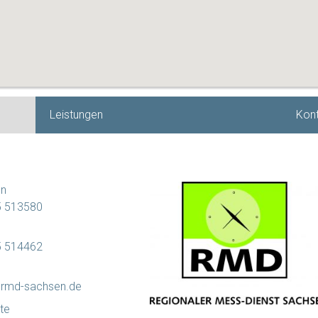
Leistungen
Kont
on
 513580
 514462
rmd-sachsen.de
te