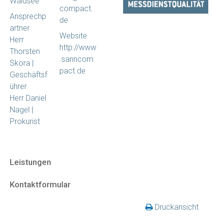
Waldsee
compact.
Ansprechp
de
artner
Website
Herr
http://www
Thorsten
.sanncom
Skora |
pact.de
Geschäftsf
ührer
Herr Daniel
Nagel |
Prokurist
Leistungen
Kontaktformular
Druckansicht