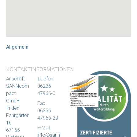
Allgemein
KONTAKTINFORMATIONEN
Anschrift
Telefon
SANNcom
06236
pact
47966-0
GmbH
Fax
In den
06236
Fahrgärten
47966-20
16
E-Mail
67165
info@sann