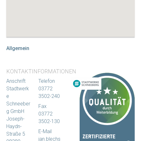
Allgemein
KONTAKTINFORMATIONEN
Anschrift
Telefon
Stadtwerk
03772
e
3502-240
Schneeber
Fax
g GmbH
03772
Joseph-
3502-130
Haydn-
E-Mail
Straße 5
jan.blechs