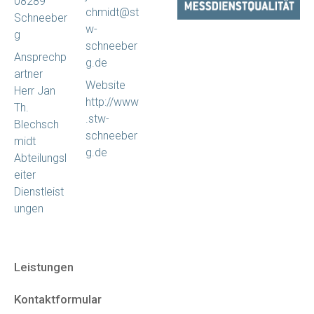
08289
chmidt@st
Schneeber
w-
g
schneeber
Ansprechp
g.de
artner
Website
Herr Jan
http://www
Th.
.stw-
Blechsch
schneeber
midt
g.de
Abteilungsl
eiter
Dienstleist
ungen
Leistungen
Kontaktformular