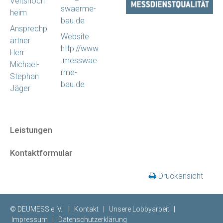
Veitshöch
swaerme-
heim
bau.de
Ansprechp
Website
artner
http://www
Herr
.messwae
Michael-
rme-
Stephan
bau.de
Jäger
Leistungen
Kontaktformular
Druckansicht
© DEUMESS e. V. |
Kontakt
|
Unsere Lobbyarbeit
|
Impressum
|
Datenschutzerklärung