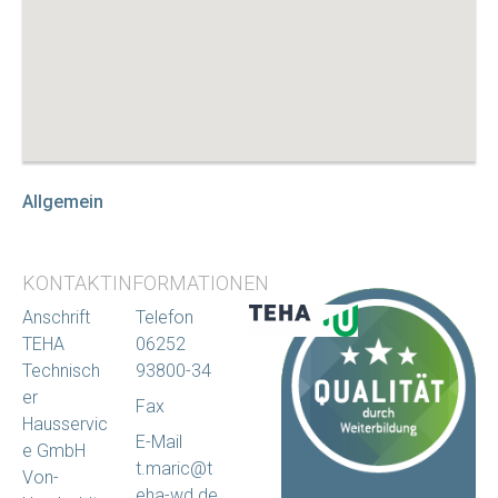
Allgemein
KONTAKTINFORMATIONEN
Anschrift
Telefon
TEHA
06252
Technisch
93800-34
er
Fax
Hausservic
E-Mail
e GmbH
t.maric@t
Von-
eha-wd.de