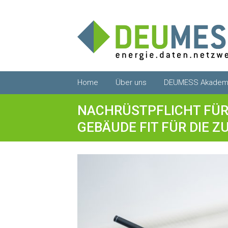
Zum
Home
Über uns
DEUMESS Akadem
Inhalt
springen
NACHRÜSTPFLICHT FÜ
GEBÄUDE FIT FÜR DIE 