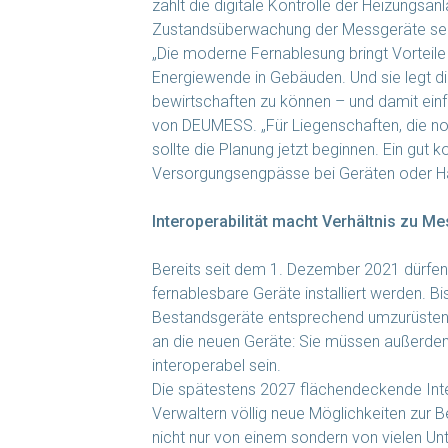
zählt die digitale Kontrolle der Heizungs
Zustandsüberwachung der Messgeräte sel
„Die moderne Fernablesung bringt Vorteile fü
Energiewende in Gebäuden. Und sie legt d
bewirtschaften zu können – und damit einf
von DEUMESS. „Für Liegenschaften, die no
sollte die Planung jetzt beginnen. Ein gut
Versorgungsengpässe bei Geräten oder H
Interoperabilität macht Verhältnis zu Mes
Bereits seit dem 1. Dezember 2021 dürfe
fernablesbare Geräte installiert werden. 
Bestandsgeräte entsprechend umzurüsten. F
an die neuen Geräte: Sie müssen außerd
interoperabel sein.
Die spätestens 2027 flächendeckende Inte
Verwaltern völlig neue Möglichkeiten zur 
nicht nur von einem sondern von vielen 