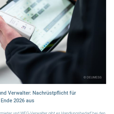
nd Verwalter: Nachrüstpflicht für
t Ende 2026 aus
rmieter und WEG-Verwalter gibt es Handlungsbedarf bei den