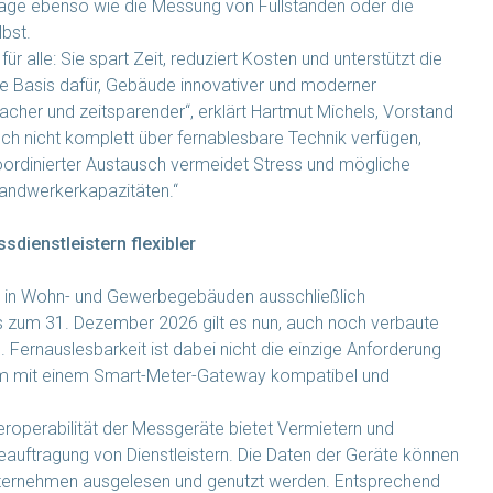
anlage ebenso wie die Messung von Füllständen oder die
bst.
r alle: Sie spart Zeit, reduziert Kosten und unterstützt die
ie Basis dafür, Gebäude innovativer und moderner
acher und zeitsparender“, erklärt Hartmut Michels, Vorstand
ch nicht komplett über fernablesbare Technik verfügen,
 koordinierter Austausch vermeidet Stress und mögliche
andwerkerkapazitäten.“
sdienstleistern flexibler
n in Wohn- und Gewerbegebäuden ausschließlich
Bis zum 31. Dezember 2026 gilt es nun, auch noch verbaute
ernauslesbarkeit ist dabei nicht die einzige Anforderung
em mit einem Smart-Meter-Gateway kompatibel und
roperabilität der Messgeräte bietet Vermietern und
Beauftragung von Dienstleistern. Die Daten der Geräte können
Unternehmen ausgelesen und genutzt werden. Entsprechend