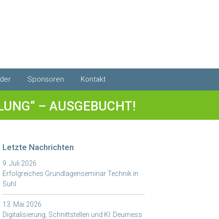
eder
Sponsoren
Kontakt
eder Portal
Engelmann Sensor
UNG“ – AUSGEBUCHT!
-Rechner
ed werden
Ei Electronics
Sontex Deutschland
Letzte Nachrichten
9. Juli 2026
Erfolgreiches Grundlagenseminar Technik in
Suhl
13. Mai 2026
Digitalisierung, Schnittstellen und KI: Deumess