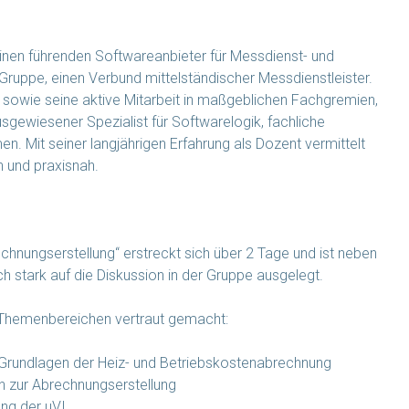
einen führenden Softwareanbieter für Messdienst- und
uppe, einen Verbund mittelständischer Messdienstleister.
 sowie seine aktive Mitarbeit in maßgeblichen Fachgremien,
usgewiesener Spezialist für Softwarelogik, fachliche
Mit seiner langjährigen Erfahrung als Dozent vermittelt
h und praxisnah.
ungserstellung“ erstreckt sich über 2 Tage und ist neben
ch stark auf die Diskussion in der Gruppe ausgelegt.
 Themenbereichen vertraut gemacht:
 Grundlagen der Heiz- und Betriebskostenabrechnung
n zur Abrechnungserstellung
ng der uVI