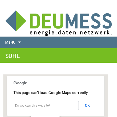
Zum
MENÜ
Inhalt
springen
SUHL
This page can't load Google Maps correctly.
Suhl
OK
Do you own this website?
98527 - Thüringen
Veranstaltungen